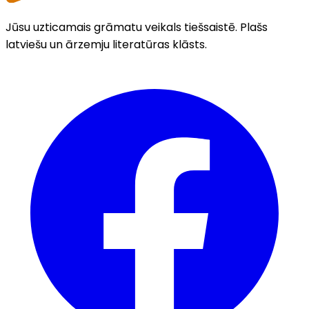
Jūsu uzticamais grāmatu veikals tiešsaistē. Plašs
latviešu un ārzemju literatūras klāsts.