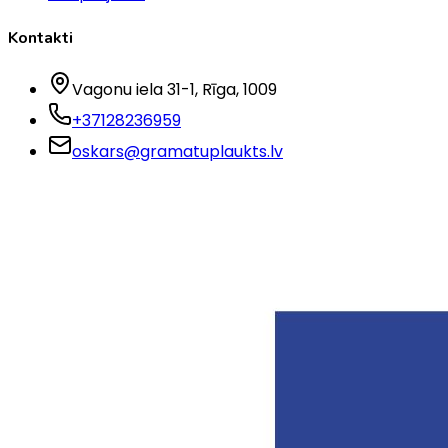
Kontakti
Vagonu iela 31-1
, Rīga
, 1009
+37128236959
oskars@gramatuplaukts.lv