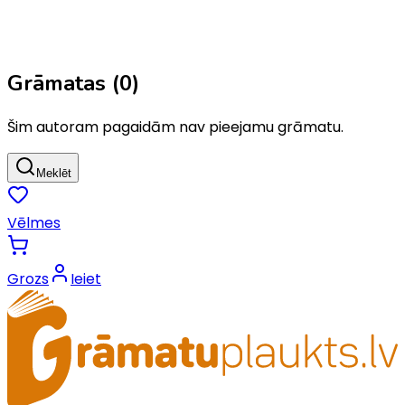
Grāmatas (
0
)
Šim autoram pagaidām nav pieejamu grāmatu.
Meklēt
Vēlmes
Grozs
Ieiet