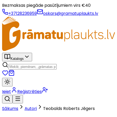
Bezmaksas piegāde pasūtījumiem virs €
40
+37128236959
oskars@gramatuplaukts.lv
Katalogs
Ieiet
Reģistrēties
Sākums
Autori
Teobalds Roberts Jēgers