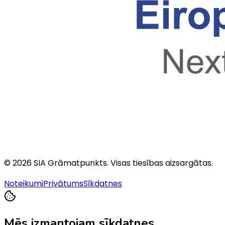
©
2026
SIA Grāmatpunkts
. Visas tiesības aizsargātas.
Noteikumi
Privātums
Sīkdatnes
Mēs izmantojam sīkdatnes