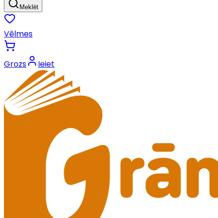
Meklēt
Vēlmes
Grozs
Ieiet