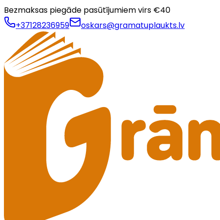
Bezmaksas piegāde pasūtījumiem virs €
40
+37128236959
oskars@gramatuplaukts.lv