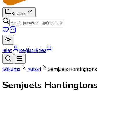
Katalogs
Ieiet
Reģistrēties
Sākums
Autori
Semjuels Hantingtons
Semjuels Hantingtons