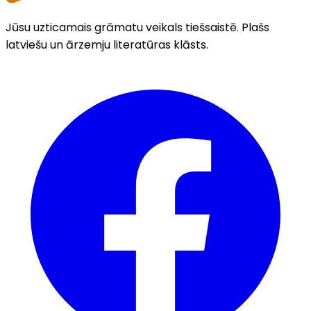
Jūsu uzticamais grāmatu veikals tiešsaistē. Plašs
latviešu un ārzemju literatūras klāsts.