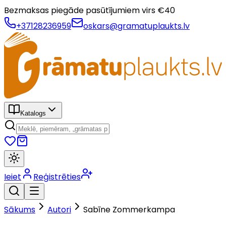
Bezmaksas piegāde pasūtījumiem virs €
40
+37128236959
oskars@gramatuplaukts.lv
Katalogs
Ieiet
Reģistrēties
Sākums
Autori
Sabīne Zommerkampa