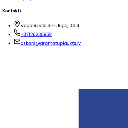
Kontakti
Vagonu iela 31-1
, Rīga
, 1009
+37128236959
oskars@gramatuplaukts.lv