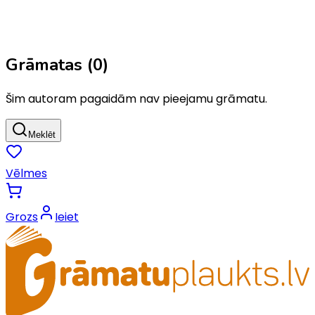
Grāmatas (
0
)
Šim autoram pagaidām nav pieejamu grāmatu.
Meklēt
Vēlmes
Grozs
Ieiet