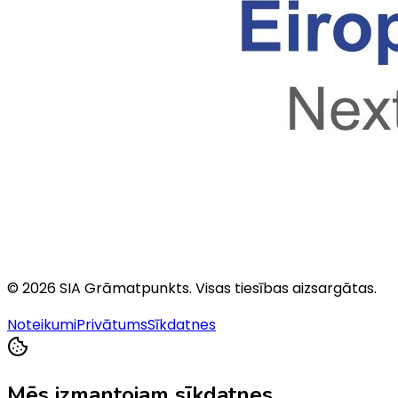
©
2026
SIA Grāmatpunkts
. Visas tiesības aizsargātas.
Noteikumi
Privātums
Sīkdatnes
Mēs izmantojam sīkdatnes