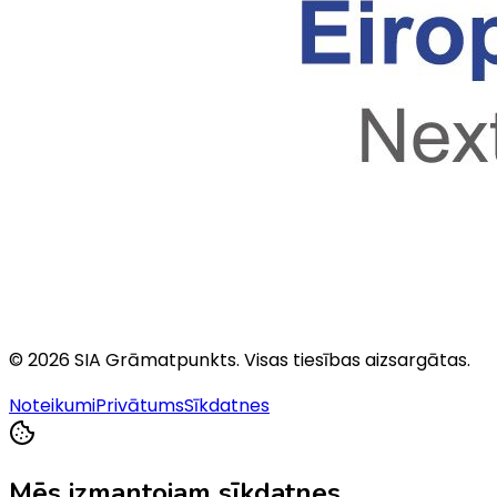
©
2026
SIA Grāmatpunkts
. Visas tiesības aizsargātas.
Noteikumi
Privātums
Sīkdatnes
Mēs izmantojam sīkdatnes