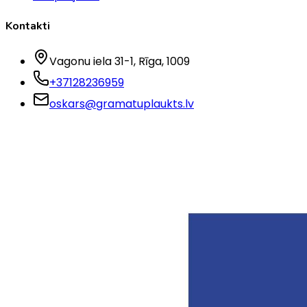
Kontakti
Vagonu iela 31-1
, Rīga
, 1009
+37128236959
oskars@gramatuplaukts.lv