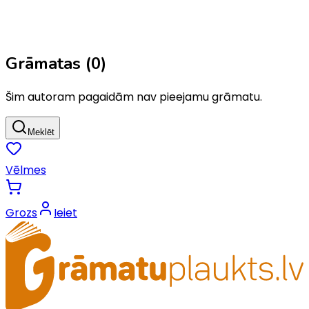
Grāmatas (
0
)
Šim autoram pagaidām nav pieejamu grāmatu.
Meklēt
Vēlmes
Grozs
Ieiet