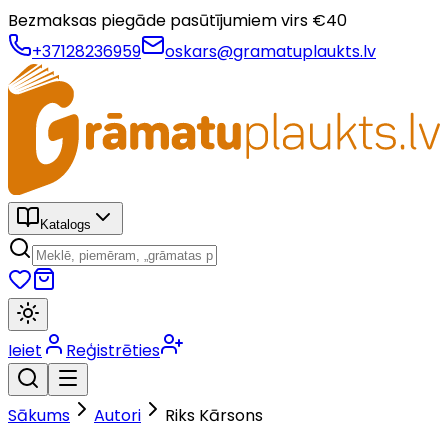
Bezmaksas piegāde pasūtījumiem virs €
40
+37128236959
oskars@gramatuplaukts.lv
Katalogs
Ieiet
Reģistrēties
Sākums
Autori
Riks Kārsons