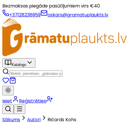
Bezmaksas piegāde pasūtījumiem virs €
40
+37128236959
oskars@gramatuplaukts.lv
Katalogs
Ieiet
Reģistrēties
Sākums
Autori
Ričards Kohs