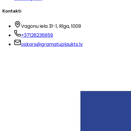
Kontakti
Vagonu iela 31-1
, Rīga
, 1009
+37128236959
oskars@gramatuplaukts.lv