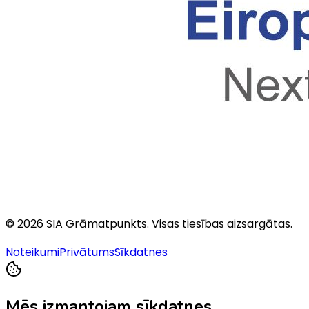
©
2026
SIA Grāmatpunkts
. Visas tiesības aizsargātas.
Noteikumi
Privātums
Sīkdatnes
Mēs izmantojam sīkdatnes