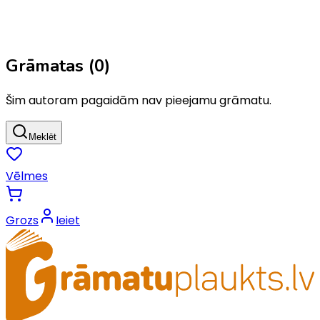
Grāmatas (
0
)
Šim autoram pagaidām nav pieejamu grāmatu.
Meklēt
Vēlmes
Grozs
Ieiet