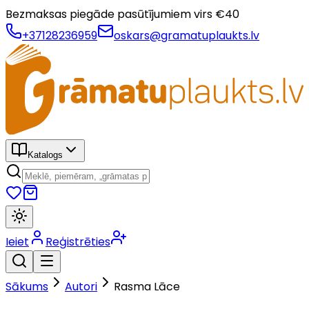
Bezmaksas piegāde pasūtījumiem virs €
40
+37128236959
oskars@gramatuplaukts.lv
Katalogs
Ieiet
Reģistrēties
Sākums
Autori
Rasma Lāce