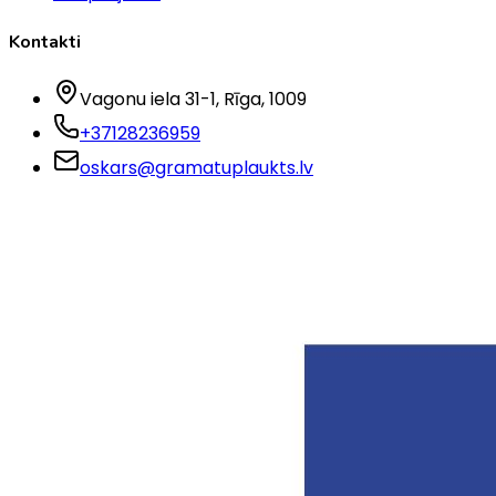
Kontakti
Vagonu iela 31-1
, Rīga
, 1009
+37128236959
oskars@gramatuplaukts.lv