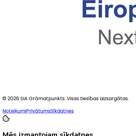
©
2026
SIA Grāmatpunkts
. Visas tiesības aizsargātas.
Noteikumi
Privātums
Sīkdatnes
Mēs izmantojam sīkdatnes