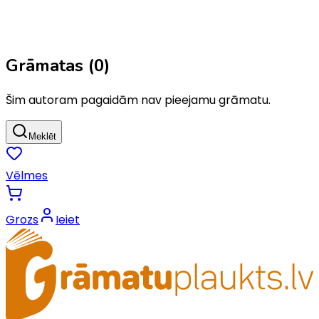
Grāmatas (
0
)
Šim autoram pagaidām nav pieejamu grāmatu.
Meklēt
Vēlmes
Grozs
Ieiet