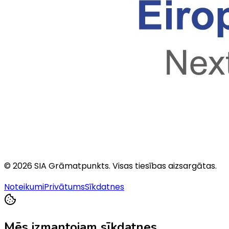
©
2026
SIA Grāmatpunkts
. Visas tiesības aizsargātas.
Noteikumi
Privātums
Sīkdatnes
Mēs izmantojam sīkdatnes