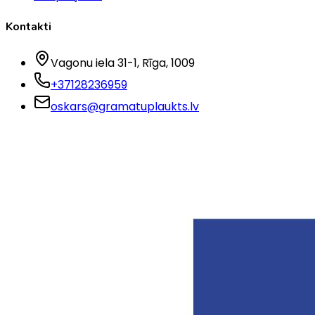
Kontakti
Vagonu iela 31-1
, Rīga
, 1009
+37128236959
oskars@gramatuplaukts.lv