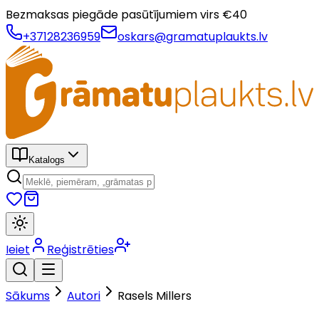
Bezmaksas piegāde pasūtījumiem virs €
40
+37128236959
oskars@gramatuplaukts.lv
Katalogs
Ieiet
Reģistrēties
Sākums
Autori
Rasels Millers