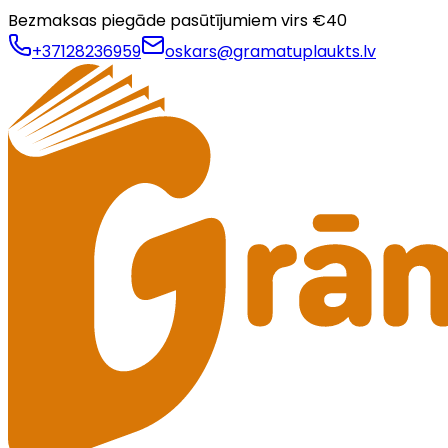
Bezmaksas piegāde pasūtījumiem virs €
40
+37128236959
oskars@gramatuplaukts.lv