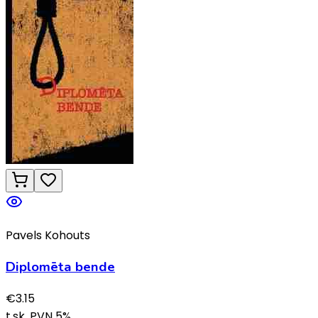
Pavels Kohouts
Diplomēta bende
€
3.15
t.sk. PVN
5
%