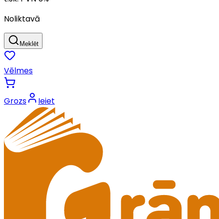
Noliktavā
Meklēt
Vēlmes
Grozs
Ieiet