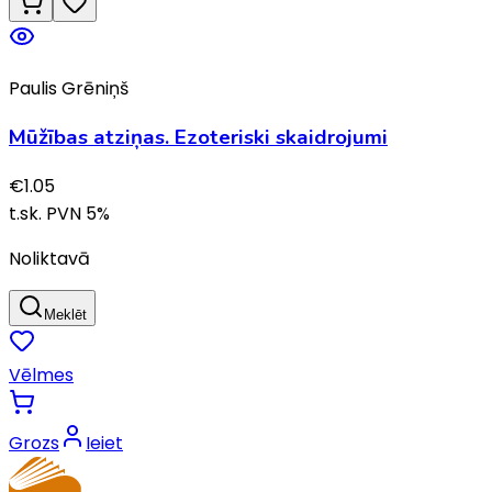
Paulis Grēniņš
Mūžības atziņas. Ezoteriski skaidrojumi
€
1.05
t.sk. PVN
5
%
Noliktavā
Meklēt
Vēlmes
Grozs
Ieiet