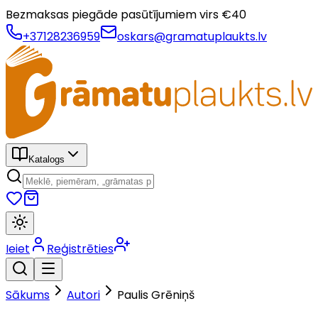
Bezmaksas piegāde pasūtījumiem virs €
40
+37128236959
oskars@gramatuplaukts.lv
Katalogs
Ieiet
Reģistrēties
Sākums
Autori
Paulis Grēniņš