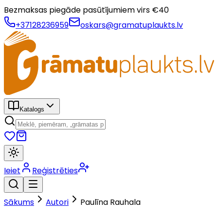
Bezmaksas piegāde pasūtījumiem virs €
40
+37128236959
oskars@gramatuplaukts.lv
Katalogs
Ieiet
Reģistrēties
Sākums
Autori
Paulīna Rauhala