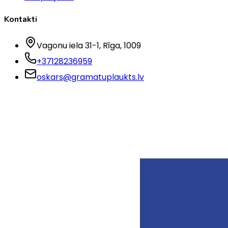
Kontakti
Vagonu iela 31-1
, Rīga
, 1009
+37128236959
oskars@gramatuplaukts.lv