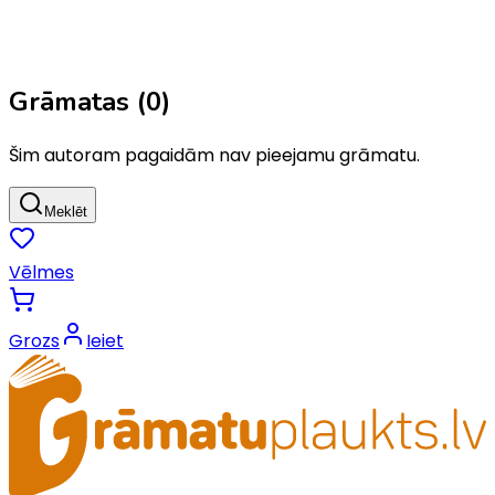
Grāmatas (
0
)
Šim autoram pagaidām nav pieejamu grāmatu.
Meklēt
Vēlmes
Grozs
Ieiet