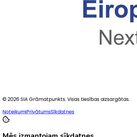
©
2026
SIA Grāmatpunkts
. Visas tiesības aizsargātas.
Noteikumi
Privātums
Sīkdatnes
Mēs izmantojam sīkdatnes