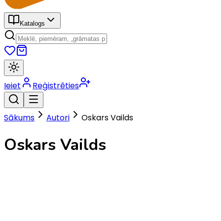
Katalogs
Ieiet
Reģistrēties
Sākums
Autori
Oskars Vailds
Oskars Vailds