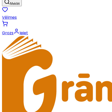
Meklēt
Vēlmes
Grozs
Ieiet