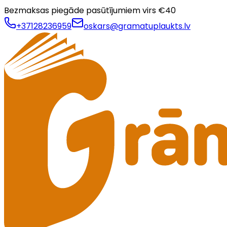
Bezmaksas piegāde pasūtījumiem virs €
40
+37128236959
oskars@gramatuplaukts.lv