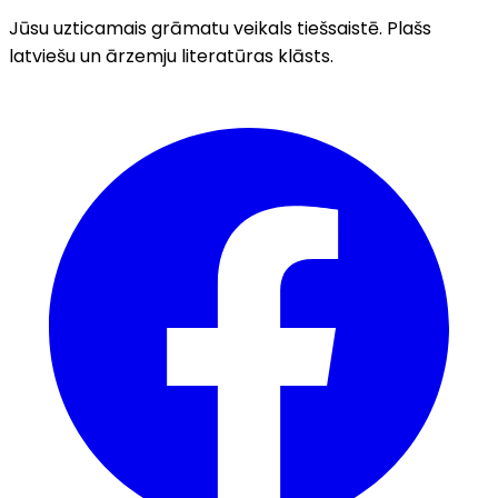
Jūsu uzticamais grāmatu veikals tiešsaistē. Plašs
latviešu un ārzemju literatūras klāsts.