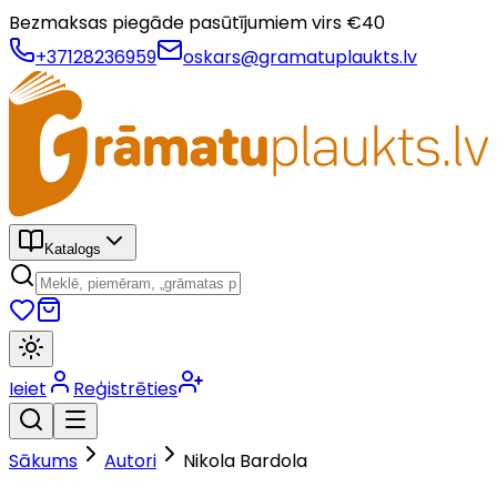
Bezmaksas piegāde pasūtījumiem virs €
40
+37128236959
oskars@gramatuplaukts.lv
Katalogs
Ieiet
Reģistrēties
Sākums
Autori
Nikola Bardola