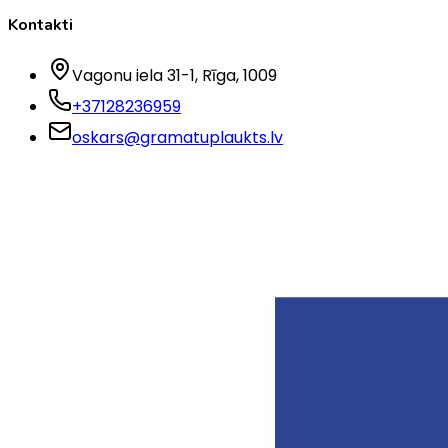
Kontakti
Vagonu iela 31-1
, Rīga
, 1009
+37128236959
oskars@gramatuplaukts.lv