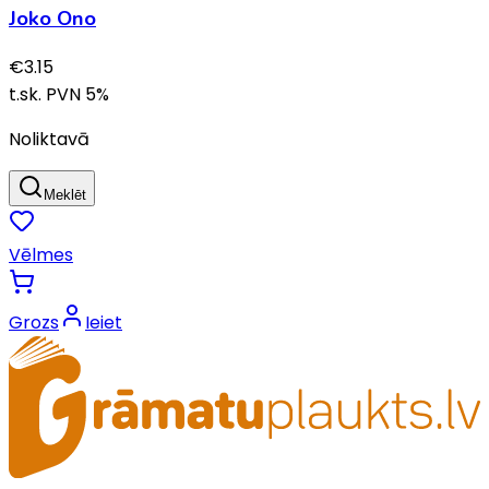
Joko Ono
€
3.15
t.sk. PVN
5
%
Noliktavā
Meklēt
Vēlmes
Grozs
Ieiet