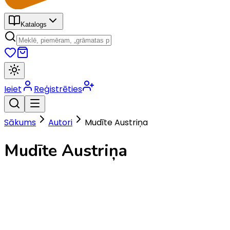
Katalogs
Ieiet
Reģistrēties
Sākums
Autori
Mudīte Austriņa
Mudīte Austriņa