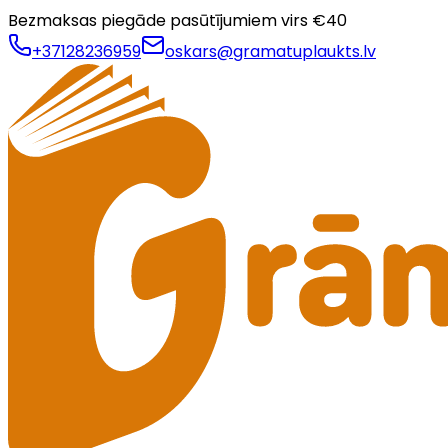
Bezmaksas piegāde pasūtījumiem virs €
40
+37128236959
oskars@gramatuplaukts.lv