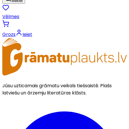
Meklēt
Vēlmes
Grozs
Ieiet
Jūsu uzticamais grāmatu veikals tiešsaistē. Plašs
latviešu un ārzemju literatūras klāsts.