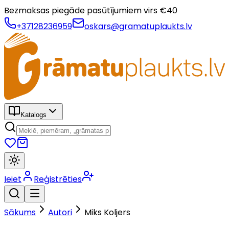
Bezmaksas piegāde pasūtījumiem virs €
40
+37128236959
oskars@gramatuplaukts.lv
Katalogs
Ieiet
Reģistrēties
Sākums
Autori
Miks Koljers