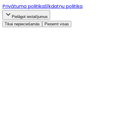
Privātuma politika
Sīkdatņu politika
Pielāgot iestatījumus
Tikai nepieciešamās
Pieņemt visas