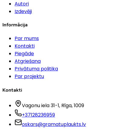
Autori
Izdevēji
Informācija
Par mums
Kontakti
Piegāde
Atgriešana
Privātuma politika
Par projektu
Kontakti
Vagonu iela 31-1
, Rīga
, 1009
+37128236959
oskars@gramatuplaukts.lv