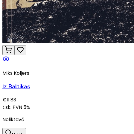
Miks Koljers
Iz Baltikas
€
11.83
t.sk. PVN
5
%
Noliktavā