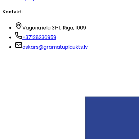
Kontakti
Vagonu iela 31-1
, Rīga
, 1009
+37128236959
oskars@gramatuplaukts.lv