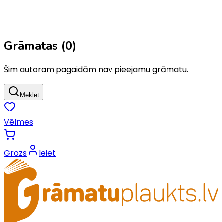
Grāmatas (
0
)
Šim autoram pagaidām nav pieejamu grāmatu.
Meklēt
Vēlmes
Grozs
Ieiet