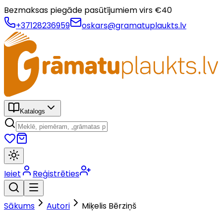
Bezmaksas piegāde pasūtījumiem virs €
40
+37128236959
oskars@gramatuplaukts.lv
Katalogs
Ieiet
Reģistrēties
Sākums
Autori
Miķelis Bērziņš