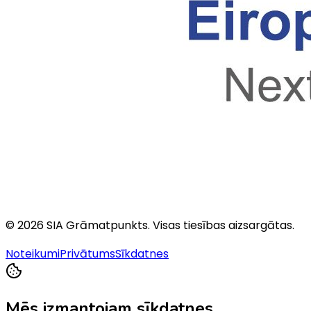
©
2026
SIA Grāmatpunkts
. Visas tiesības aizsargātas.
Noteikumi
Privātums
Sīkdatnes
Mēs izmantojam sīkdatnes