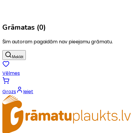
Grāmatas (
0
)
Šim autoram pagaidām nav pieejamu grāmatu.
Meklēt
Vēlmes
Grozs
Ieiet