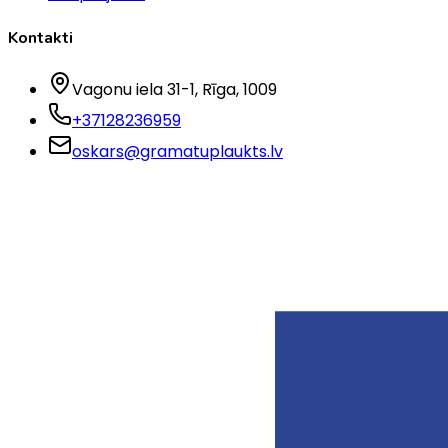
Kontakti
Vagonu iela 31-1
, Rīga
, 1009
+37128236959
oskars@gramatuplaukts.lv