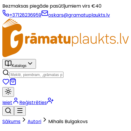
Bezmaksas piegāde pasūtījumiem virs €
40
+37128236959
oskars@gramatuplaukts.lv
Katalogs
Ieiet
Reģistrēties
Sākums
Autori
Mihails Bulgakovs