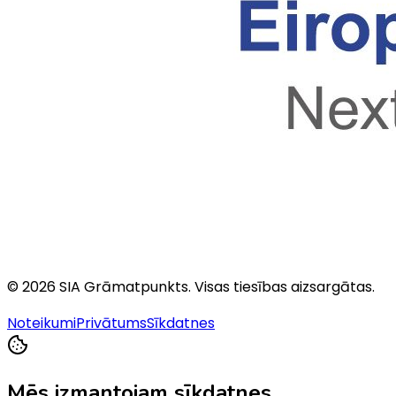
©
2026
SIA Grāmatpunkts
. Visas tiesības aizsargātas.
Noteikumi
Privātums
Sīkdatnes
Mēs izmantojam sīkdatnes