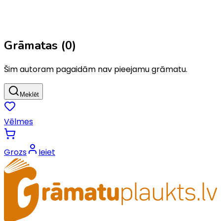
Grāmatas (
0
)
Šim autoram pagaidām nav pieejamu grāmatu.
Meklēt
Vēlmes
Grozs
Ieiet