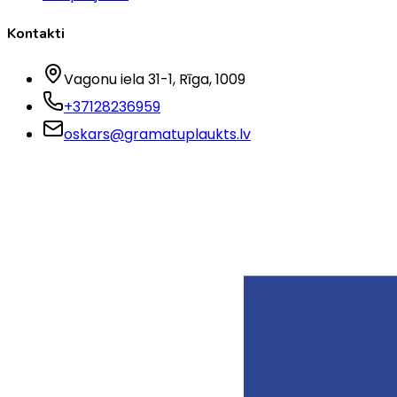
Kontakti
Vagonu iela 31-1
, Rīga
, 1009
+37128236959
oskars@gramatuplaukts.lv