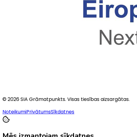
©
2026
SIA Grāmatpunkts
. Visas tiesības aizsargātas.
Noteikumi
Privātums
Sīkdatnes
Mēs izmantojam sīkdatnes