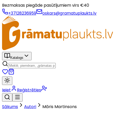
Bezmaksas piegāde pasūtījumiem virs €
40
+37128236959
oskars@gramatuplaukts.lv
Katalogs
Ieiet
Reģistrēties
Sākums
Autori
Māris Martinsons