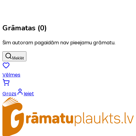
Grāmatas (
0
)
Šim autoram pagaidām nav pieejamu grāmatu.
Meklēt
Vēlmes
Grozs
Ieiet