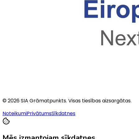
©
2026
SIA Grāmatpunkts
. Visas tiesības aizsargātas.
Noteikumi
Privātums
Sīkdatnes
Mēs izmantojam sīkdatnes