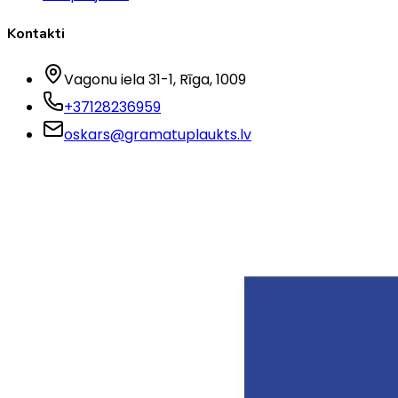
Kontakti
Vagonu iela 31-1
, Rīga
, 1009
+37128236959
oskars@gramatuplaukts.lv