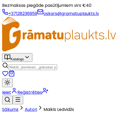
Bezmaksas piegāde pasūtījumiem virs €
40
+37128236959
oskars@gramatuplaukts.lv
Katalogs
Ieiet
Reģistrēties
Sākums
Autori
Maikls Ledvidžs