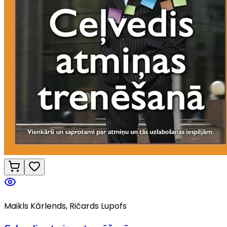
Maikls Kārlends, Ričards Lupofs