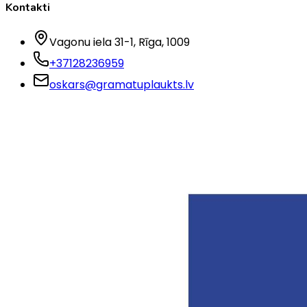
Kontakti
Vagonu iela 31-1
, Rīga
, 1009
+37128236959
oskars@gramatuplaukts.lv