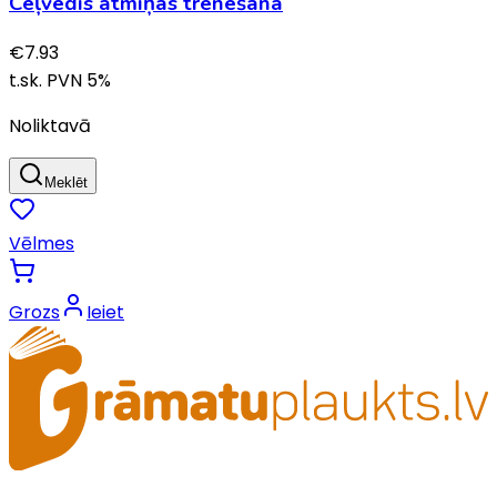
Ceļvedis atmiņas trenēšanā
€
7.93
t.sk. PVN
5
%
Noliktavā
Meklēt
Vēlmes
Grozs
Ieiet