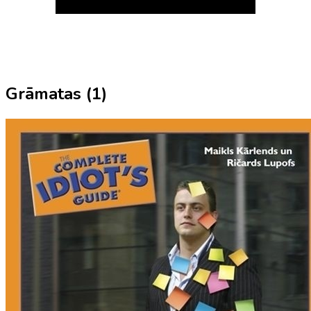
Grāmatas (
1
)