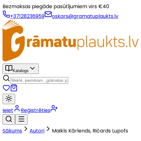
Bezmaksas piegāde pasūtījumiem virs €
40
+37128236959
oskars@gramatuplaukts.lv
Katalogs
Ieiet
Reģistrēties
Sākums
Autori
Maikls Kārlends, Ričards Lupofs