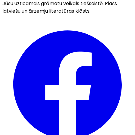
Jūsu uzticamais grāmatu veikals tiešsaistē. Plašs
latviešu un ārzemju literatūras klāsts.