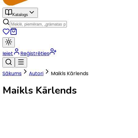
Katalogs
Ieiet
Reģistrēties
Sākums
Autori
Maikls Kārlends
Maikls Kārlends