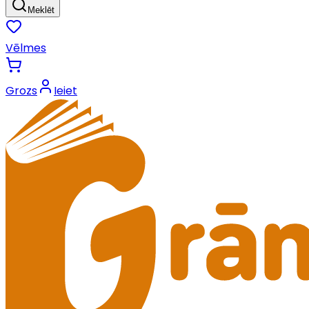
Meklēt
Vēlmes
Grozs
Ieiet