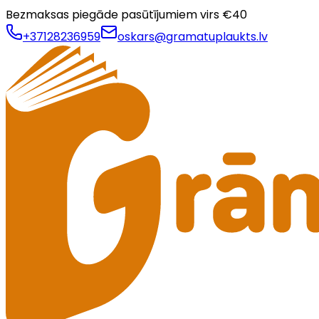
Bezmaksas piegāde pasūtījumiem virs €
40
+37128236959
oskars@gramatuplaukts.lv