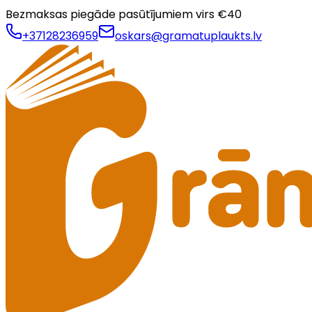
Bezmaksas piegāde pasūtījumiem virs €
40
+37128236959
oskars@gramatuplaukts.lv