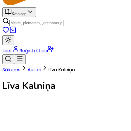
Katalogs
Ieiet
Reģistrēties
Sākums
Autori
Līva Kalniņa
Līva Kalniņa