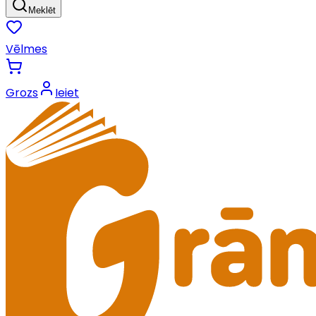
Meklēt
Vēlmes
Grozs
Ieiet