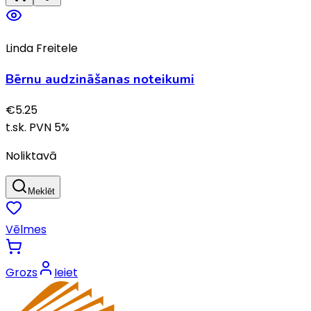
Linda Freitele
Bērnu audzināšanas noteikumi
€
5.25
t.sk. PVN
5
%
Noliktavā
Meklēt
Vēlmes
Grozs
Ieiet