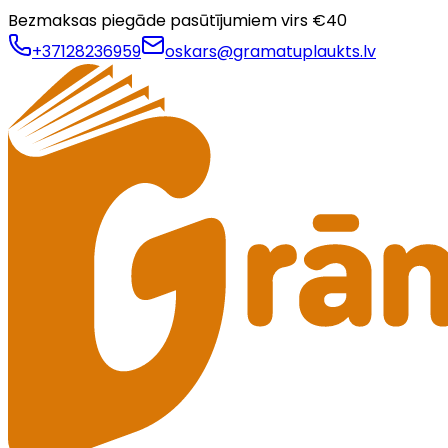
Bezmaksas piegāde pasūtījumiem virs €
40
+37128236959
oskars@gramatuplaukts.lv