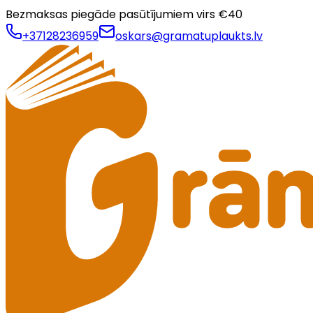
Bezmaksas piegāde pasūtījumiem virs €
40
+37128236959
oskars@gramatuplaukts.lv