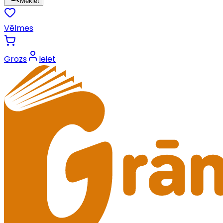
Meklēt
Vēlmes
Grozs
Ieiet