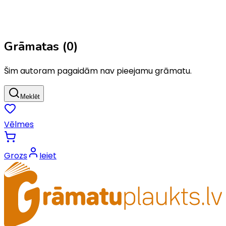
Grāmatas (
0
)
Šim autoram pagaidām nav pieejamu grāmatu.
Meklēt
Vēlmes
Grozs
Ieiet