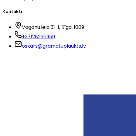
Kontakti
Vagonu iela 31-1
, Rīga
, 1009
+37128236959
oskars@gramatuplaukts.lv