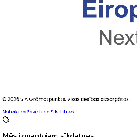
©
2026
SIA Grāmatpunkts
. Visas tiesības aizsargātas.
Noteikumi
Privātums
Sīkdatnes
Mēs izmantojam sīkdatnes