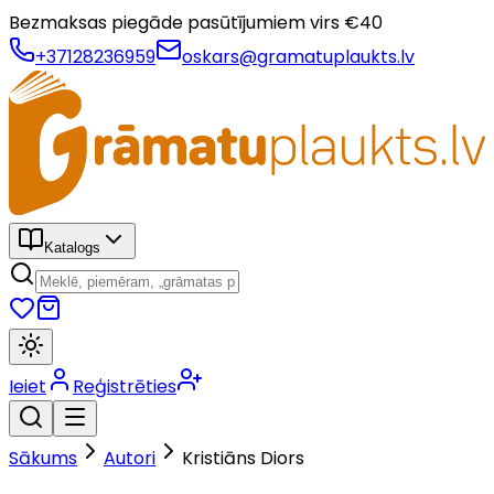
Bezmaksas piegāde pasūtījumiem virs €
40
+37128236959
oskars@gramatuplaukts.lv
Katalogs
Ieiet
Reģistrēties
Sākums
Autori
Kristiāns Diors