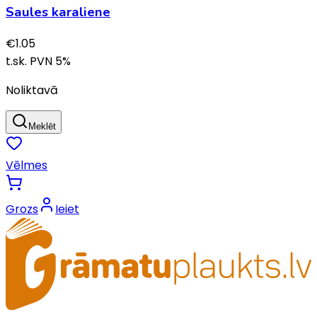
Saules karaliene
€
1.05
t.sk. PVN
5
%
Noliktavā
Meklēt
Vēlmes
Grozs
Ieiet