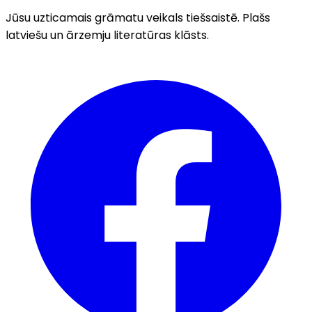
Jūsu uzticamais grāmatu veikals tiešsaistē. Plašs
latviešu un ārzemju literatūras klāsts.