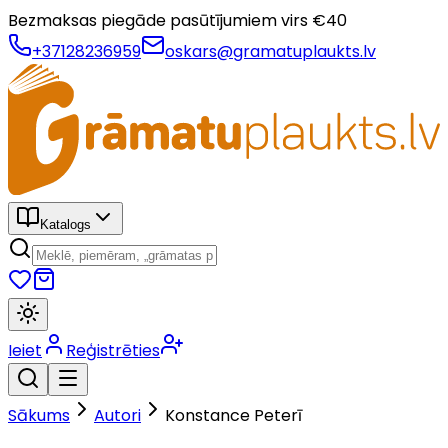
Bezmaksas piegāde pasūtījumiem virs €
40
+37128236959
oskars@gramatuplaukts.lv
Katalogs
Ieiet
Reģistrēties
Sākums
Autori
Konstance Peterī