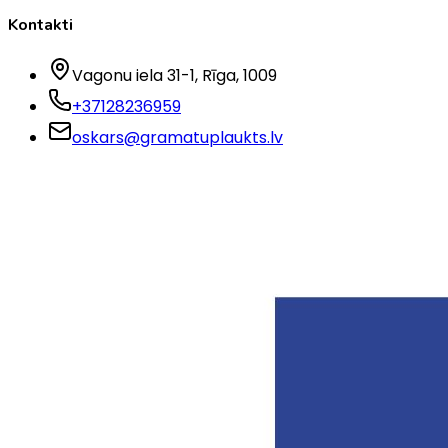
Kontakti
Vagonu iela 31-1
, Rīga
, 1009
+37128236959
oskars@gramatuplaukts.lv