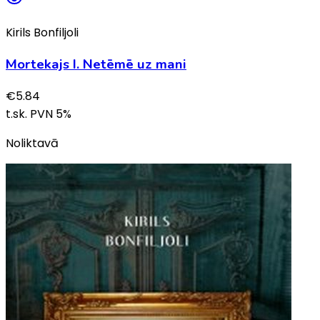
Kirils Bonfiljoli
Mortekajs I. Netēmē uz mani
€
5.84
t.sk. PVN
5
%
Noliktavā