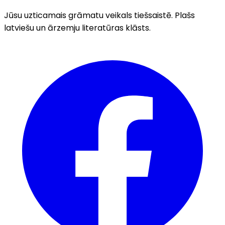
Jūsu uzticamais grāmatu veikals tiešsaistē. Plašs
latviešu un ārzemju literatūras klāsts.