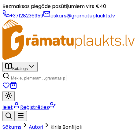
Bezmaksas piegāde pasūtījumiem virs €
40
+37128236959
oskars@gramatuplaukts.lv
Katalogs
Ieiet
Reģistrēties
Sākums
Autori
Kirils Bonfiljoli