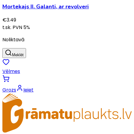
Mortekajs II. Galanti, ar revolveri
€
3.49
t.sk. PVN
5
%
Noliktavā
Meklēt
Vēlmes
Grozs
Ieiet