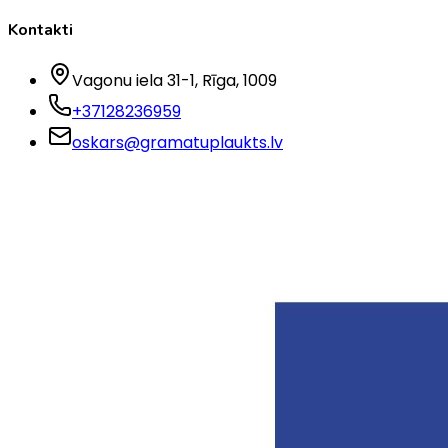
Kontakti
Vagonu iela 31-1
, Rīga
, 1009
+37128236959
oskars@gramatuplaukts.lv