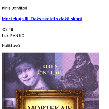
Kirils Bonfiljoli
Mortekajs III. Dažs skelets dažā skapī
€
3.49
t.sk. PVN
5
%
Noliktavā