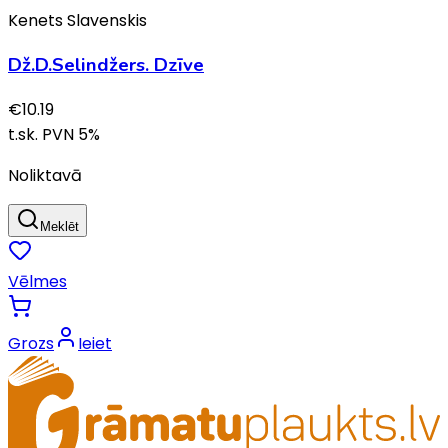
Kenets Slavenskis
Dž.D.Selindžers. Dzīve
€
10.19
t.sk. PVN
5
%
Noliktavā
Meklēt
Vēlmes
Grozs
Ieiet