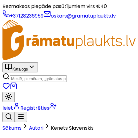
Bezmaksas piegāde pasūtījumiem virs €
40
+37128236959
oskars@gramatuplaukts.lv
Katalogs
Ieiet
Reģistrēties
Sākums
Autori
Kenets Slavenskis