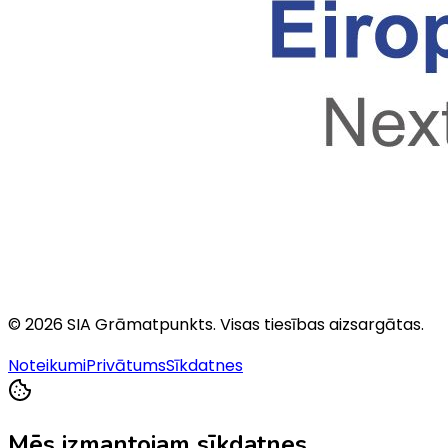
©
2026
SIA Grāmatpunkts
. Visas tiesības aizsargātas.
Noteikumi
Privātums
Sīkdatnes
Mēs izmantojam sīkdatnes