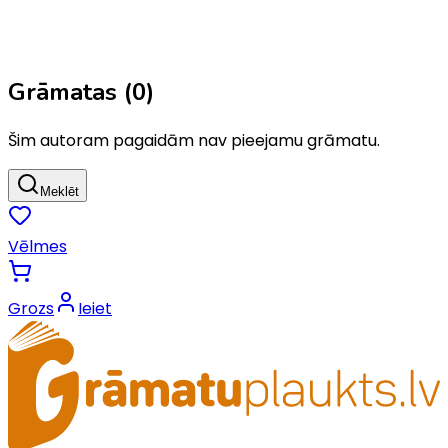
Grāmatas (
0
)
Šim autoram pagaidām nav pieejamu grāmatu.
Meklēt
Vēlmes
Grozs
Ieiet