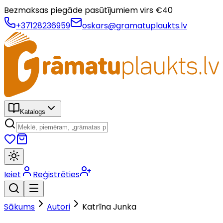
Bezmaksas piegāde pasūtījumiem virs €
40
+37128236959
oskars@gramatuplaukts.lv
Katalogs
Ieiet
Reģistrēties
Sākums
Autori
Katrīna Junka