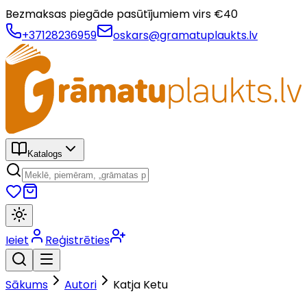
Bezmaksas piegāde pasūtījumiem virs €
40
+37128236959
oskars@gramatuplaukts.lv
Katalogs
Ieiet
Reģistrēties
Sākums
Autori
Katja Ketu