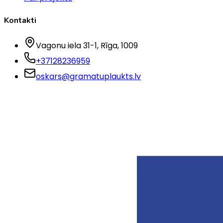
Kontakti
Vagonu iela 31-1
, Rīga
, 1009
+37128236959
oskars@gramatuplaukts.lv