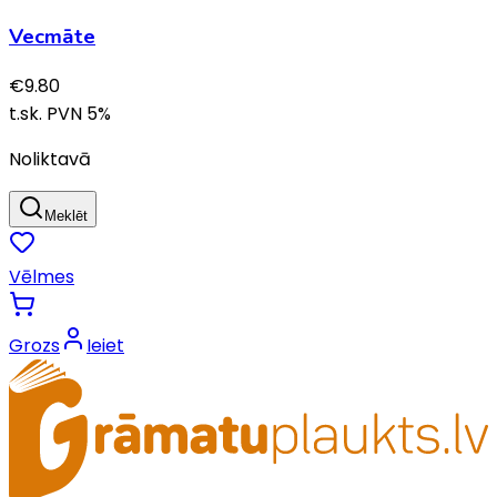
Vecmāte
€
9.80
t.sk. PVN
5
%
Noliktavā
Meklēt
Vēlmes
Grozs
Ieiet