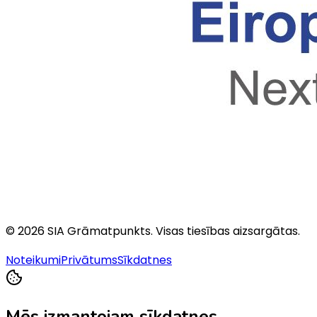
©
2026
SIA Grāmatpunkts
. Visas tiesības aizsargātas.
Noteikumi
Privātums
Sīkdatnes
Mēs izmantojam sīkdatnes