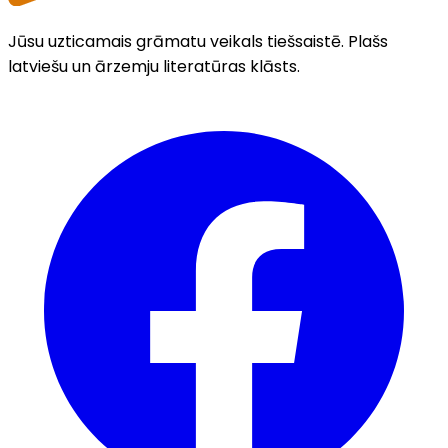
Jūsu uzticamais grāmatu veikals tiešsaistē. Plašs
latviešu un ārzemju literatūras klāsts.