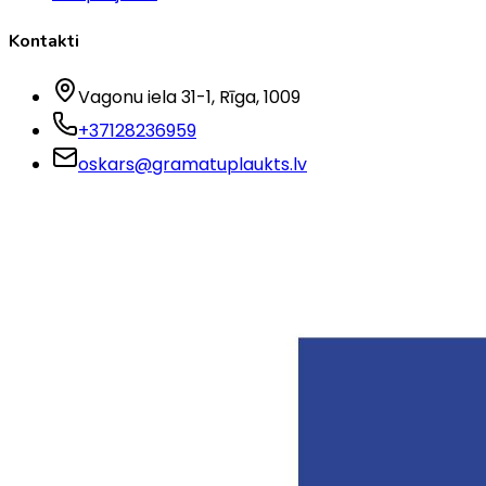
Kontakti
Vagonu iela 31-1
, Rīga
, 1009
+37128236959
oskars@gramatuplaukts.lv