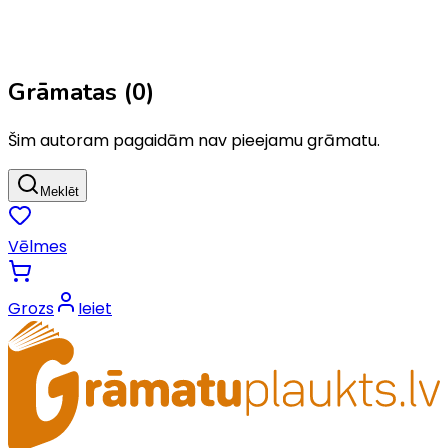
Grāmatas (
0
)
Šim autoram pagaidām nav pieejamu grāmatu.
Meklēt
Vēlmes
Grozs
Ieiet