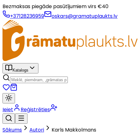
Bezmaksas piegāde pasūtījumiem virs €
40
+37128236959
oskars@gramatuplaukts.lv
Katalogs
Ieiet
Reģistrēties
Sākums
Autori
Karls Makkolmans