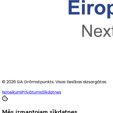
©
2026
SIA Grāmatpunkts
. Visas tiesības aizsargātas.
Noteikumi
Privātums
Sīkdatnes
Mēs izmantojam sīkdatnes