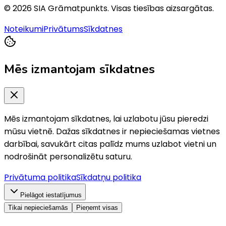
©
2026
SIA Grāmatpunkts
. Visas tiesības aizsargātas.
Noteikumi
Privātums
Sīkdatnes
Mēs izmantojam sīkdatnes
Mēs izmantojam sīkdatnes, lai uzlabotu jūsu pieredzi
mūsu vietnē. Dažas sīkdatnes ir nepieciešamas vietnes
darbībai, savukārt citas palīdz mums uzlabot vietni un
nodrošināt personalizētu saturu.
Privātuma politika
Sīkdatņu politika
Pielāgot iestatījumus
Tikai nepieciešamās
Pieņemt visas