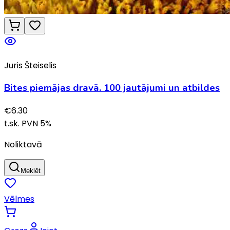
Juris Šteiselis
Bites piemājas dravā. 100 jautājumi un atbildes
€
6.30
t.sk. PVN
5
%
Noliktavā
Meklēt
Vēlmes