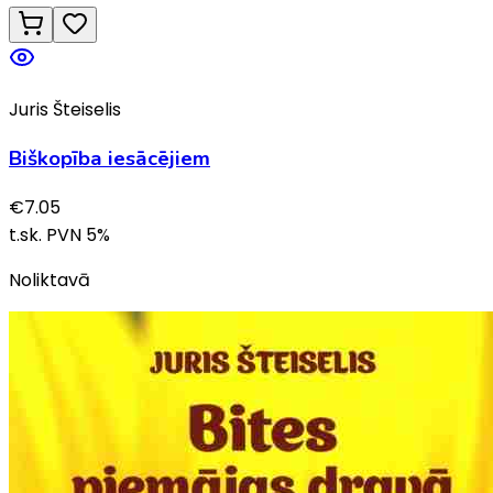
Juris Šteiselis
Biškopība iesācējiem
€
7.05
t.sk. PVN
5
%
Noliktavā