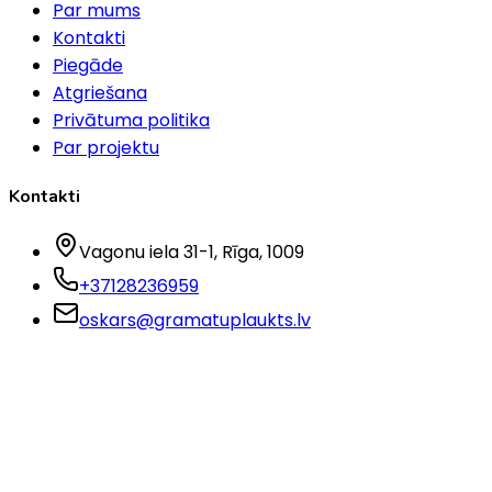
Par mums
Kontakti
Piegāde
Atgriešana
Privātuma politika
Par projektu
Kontakti
Vagonu iela 31-1
, Rīga
, 1009
+37128236959
oskars@gramatuplaukts.lv