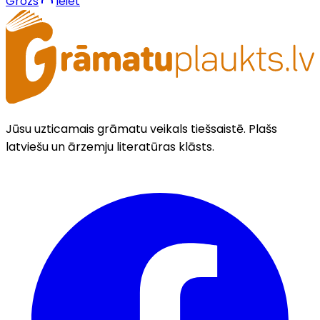
Grozs
Ieiet
Jūsu uzticamais grāmatu veikals tiešsaistē. Plašs
latviešu un ārzemju literatūras klāsts.