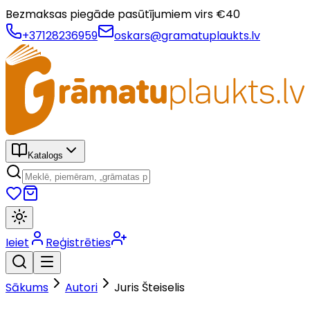
Bezmaksas piegāde pasūtījumiem virs €
40
+37128236959
oskars@gramatuplaukts.lv
Katalogs
Ieiet
Reģistrēties
Sākums
Autori
Juris Šteiselis