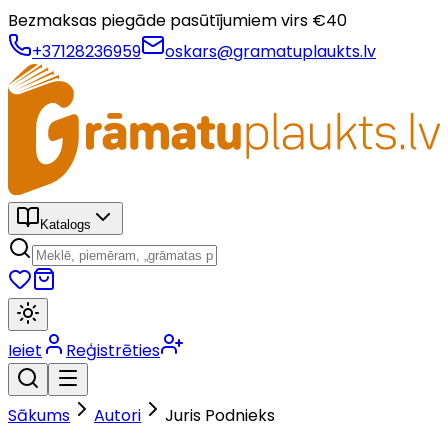
Bezmaksas piegāde pasūtījumiem virs €
40
+37128236959
oskars@gramatuplaukts.lv
Katalogs
Ieiet
Reģistrēties
Sākums
Autori
Juris Podnieks