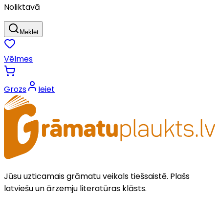
Noliktavā
Meklēt
Vēlmes
Grozs
Ieiet
Jūsu uzticamais grāmatu veikals tiešsaistē. Plašs
latviešu un ārzemju literatūras klāsts.