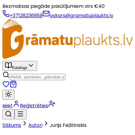
Bezmaksas piegāde pasūtījumiem virs €
40
+37128236959
oskars@gramatuplaukts.lv
Katalogs
Ieiet
Reģistrēties
Sākums
Autori
Jurijs Feļštinskis