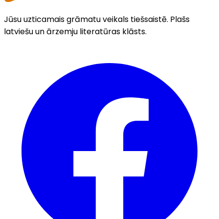
Jūsu uzticamais grāmatu veikals tiešsaistē. Plašs
latviešu un ārzemju literatūras klāsts.