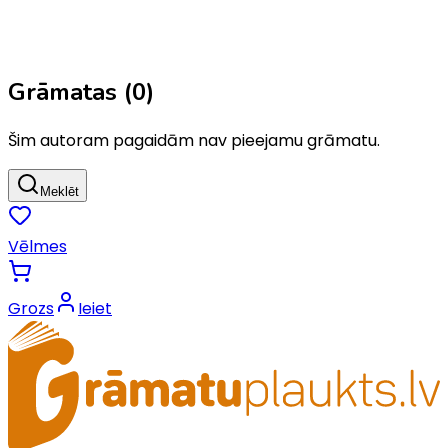
Grāmatas (
0
)
Šim autoram pagaidām nav pieejamu grāmatu.
Meklēt
Vēlmes
Grozs
Ieiet