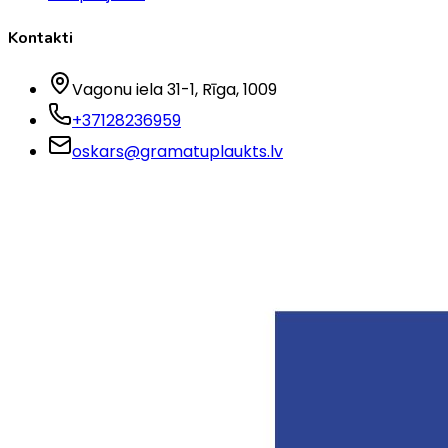
Kontakti
Vagonu iela 31-1
, Rīga
, 1009
+37128236959
oskars@gramatuplaukts.lv