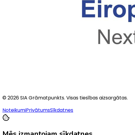
©
2026
SIA Grāmatpunkts
. Visas tiesības aizsargātas.
Noteikumi
Privātums
Sīkdatnes
Mēs izmantojam sīkdatnes