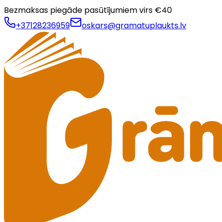
Bezmaksas piegāde pasūtījumiem virs €
40
+37128236959
oskars@gramatuplaukts.lv