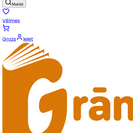
Meklēt
Vēlmes
Grozs
Ieiet