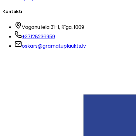
Kontakti
Vagonu iela 31-1
, Rīga
, 1009
+37128236959
oskars@gramatuplaukts.lv