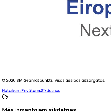
©
2026
SIA Grāmatpunkts
. Visas tiesības aizsargātas.
Noteikumi
Privātums
Sīkdatnes
Mēs izmantojam sīkdatnes