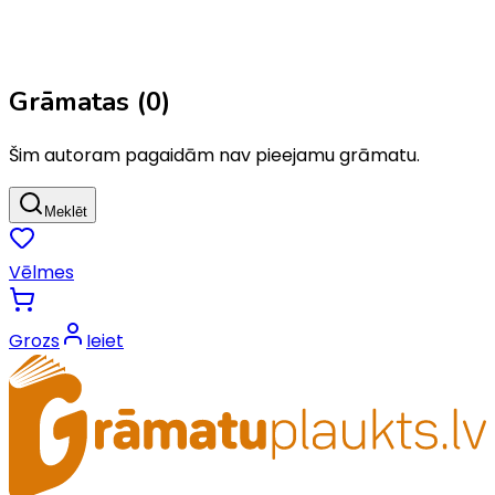
Grāmatas (
0
)
Šim autoram pagaidām nav pieejamu grāmatu.
Meklēt
Vēlmes
Grozs
Ieiet