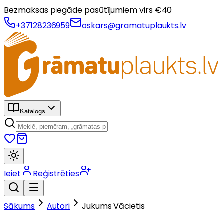
Bezmaksas piegāde pasūtījumiem virs €
40
+37128236959
oskars@gramatuplaukts.lv
Katalogs
Ieiet
Reģistrēties
Sākums
Autori
Jukums Vācietis