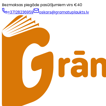
Bezmaksas piegāde pasūtījumiem virs €
40
+37128236959
oskars@gramatuplaukts.lv