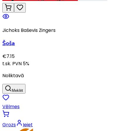
Jichoks Baševis Zingers
Šoša
€
7.15
t.sk. PVN
5
%
Noliktavā
Meklēt
Vēlmes
Grozs
Ieiet