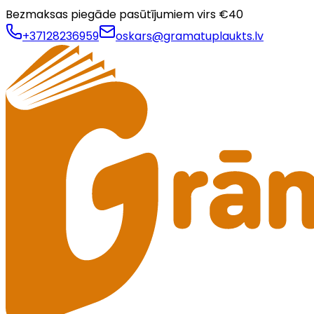
Bezmaksas piegāde pasūtījumiem virs €
40
+37128236959
oskars@gramatuplaukts.lv