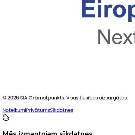
©
2026
SIA Grāmatpunkts
. Visas tiesības aizsargātas.
Noteikumi
Privātums
Sīkdatnes
Mēs izmantojam sīkdatnes