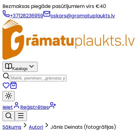
Bezmaksas piegāde pasūtījumiem virs €
40
+37128236959
oskars@gramatuplaukts.lv
Katalogs
Ieiet
Reģistrēties
Sākums
Autori
Jānis Deinats (fotogrāfijas)