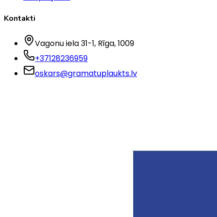
Kontakti
Vagonu iela 31-1
, Rīga
, 1009
+37128236959
oskars@gramatuplaukts.lv