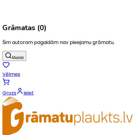
Grāmatas (
0
)
Šim autoram pagaidām nav pieejamu grāmatu.
Meklēt
Vēlmes
Grozs
Ieiet