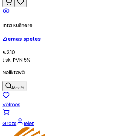
Inta Kušnere
Ziemas spēles
€
2.10
t.sk. PVN
5
%
Noliktavā
Meklēt
Vēlmes
Grozs
Ieiet