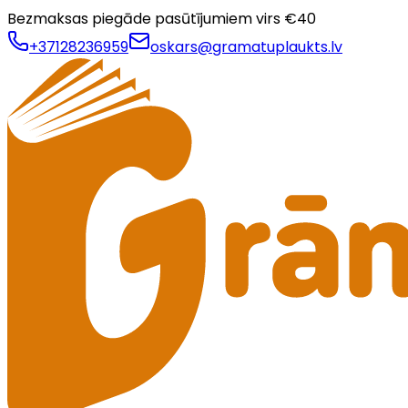
Bezmaksas piegāde pasūtījumiem virs €
40
+37128236959
oskars@gramatuplaukts.lv