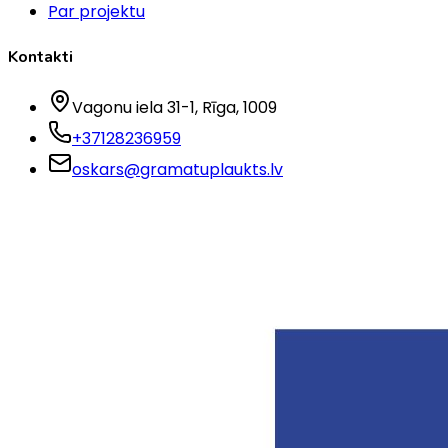
Par projektu
Kontakti
Vagonu iela 31-1
, Rīga
, 1009
+37128236959
oskars@gramatuplaukts.lv