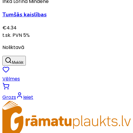
Inka Lorīna Mindene
Tumšās kaislības
€
4.34
t.sk. PVN
5
%
Noliktavā
Meklēt
Vēlmes
Grozs
Ieiet