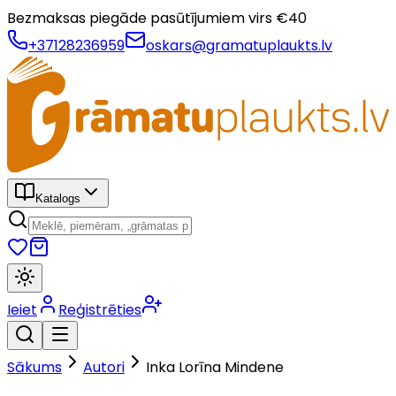
Bezmaksas piegāde pasūtījumiem virs €
40
+37128236959
oskars@gramatuplaukts.lv
Katalogs
Ieiet
Reģistrēties
Sākums
Autori
Inka Lorīna Mindene