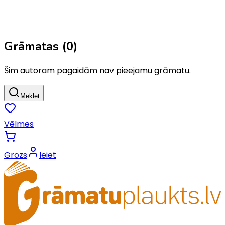
Grāmatas (
0
)
Šim autoram pagaidām nav pieejamu grāmatu.
Meklēt
Vēlmes
Grozs
Ieiet