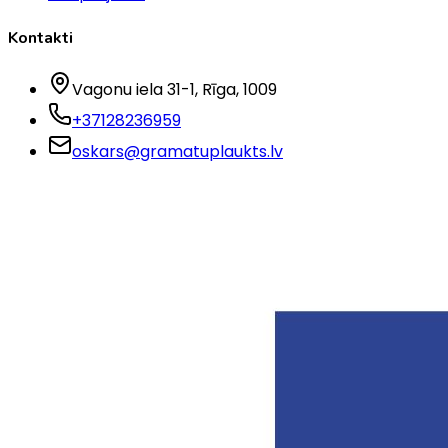
Kontakti
Vagonu iela 31-1
, Rīga
, 1009
+37128236959
oskars@gramatuplaukts.lv