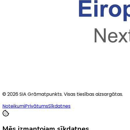
©
2026
SIA Grāmatpunkts
. Visas tiesības aizsargātas.
Noteikumi
Privātums
Sīkdatnes
Mēs izmantojam sīkdatnes