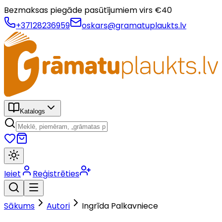
Bezmaksas piegāde pasūtījumiem virs €
40
+37128236959
oskars@gramatuplaukts.lv
Katalogs
Ieiet
Reģistrēties
Sākums
Autori
Ingrīda Palkavniece