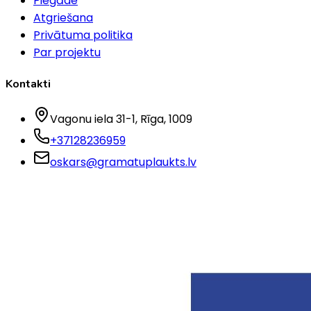
Piegāde
Atgriešana
Privātuma politika
Par projektu
Kontakti
Vagonu iela 31-1
, Rīga
, 1009
+37128236959
oskars@gramatuplaukts.lv