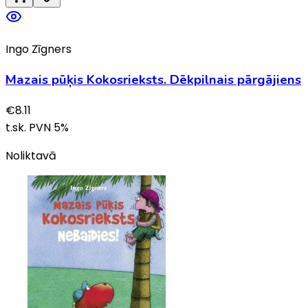
Ingo Zīgners
Mazais pūķis Kokosrieksts. Dēkpilnais pārgājiens
€
8.11
t.sk. PVN
5
%
Noliktavā