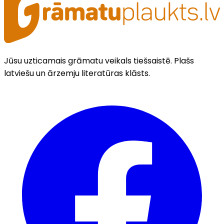
Jūsu uzticamais grāmatu veikals tiešsaistē. Plašs
latviešu un ārzemju literatūras klāsts.