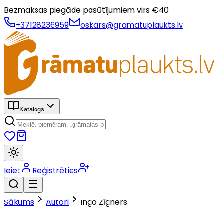
Bezmaksas piegāde pasūtījumiem virs €
40
+37128236959
oskars@gramatuplaukts.lv
Katalogs
Ieiet
Reģistrēties
Sākums
Autori
Ingo Zīgners