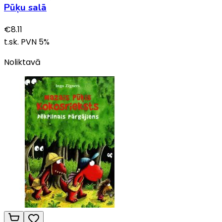
Pūķu salā
€
8.11
t.sk. PVN
5
%
Noliktavā