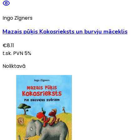
Ingo Zīgners
Mazais pūķis Kokosrieksts un burvju māceklis
€
8.11
t.sk. PVN
5
%
Noliktavā