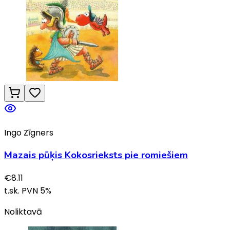
Ingo Zīgners
Mazais pūķis Kokosrieksts pie romiešiem
€
8.11
t.sk. PVN
5
%
Noliktavā