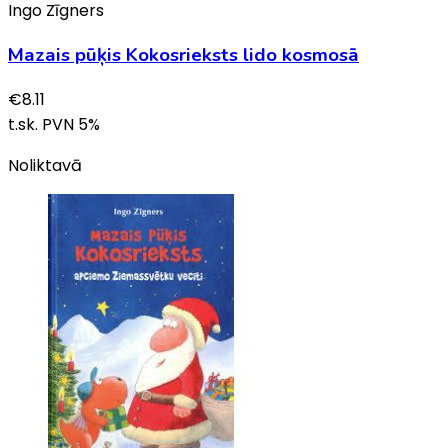
Ingo Zīgners
Mazais pūķis Kokosrieksts lido kosmosā
€
8.11
t.sk. PVN
5
%
Noliktavā