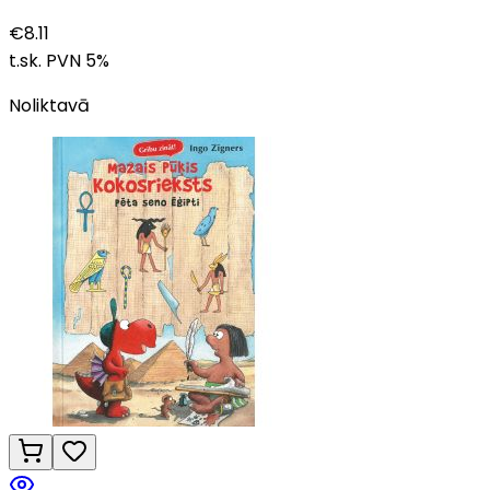
€
8.11
t.sk. PVN
5
%
Noliktavā