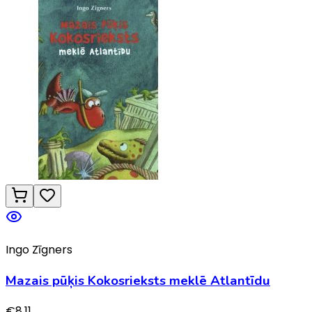
Ingo Zīgners
Mazais pūķis Kokosrieksts meklē Atlantīdu
€
8.11