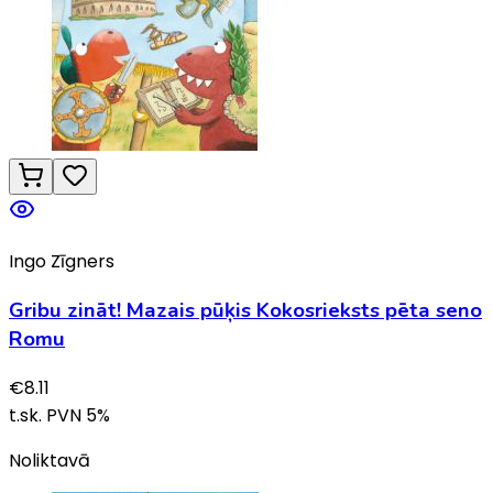
Ingo Zīgners
Gribu zināt! Mazais pūķis Kokosrieksts pēta seno
Romu
€
8.11
t.sk. PVN
5
%
Noliktavā