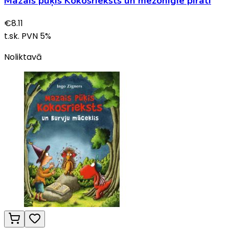
Mazais pūķis Kokosrieksts un mežonīgie pirāti
€
8.11
t.sk. PVN
5
%
Noliktavā