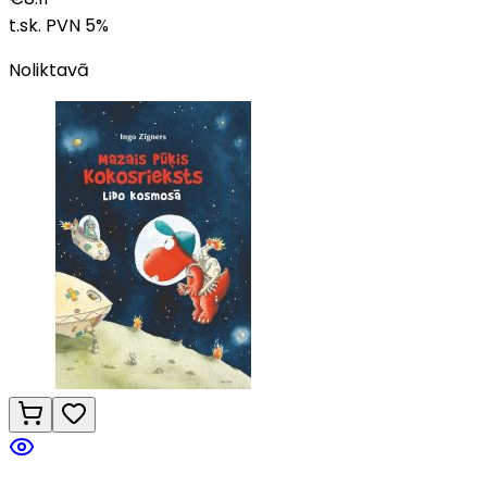
t.sk. PVN
5
%
Noliktavā