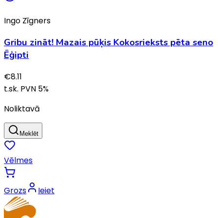
Ingo Zīgners
Gribu zināt! Mazais pūķis Kokosrieksts pēta seno
Ēģipti
€
8.11
t.sk. PVN
5
%
Noliktavā
Meklēt
Vēlmes
Grozs
Ieiet