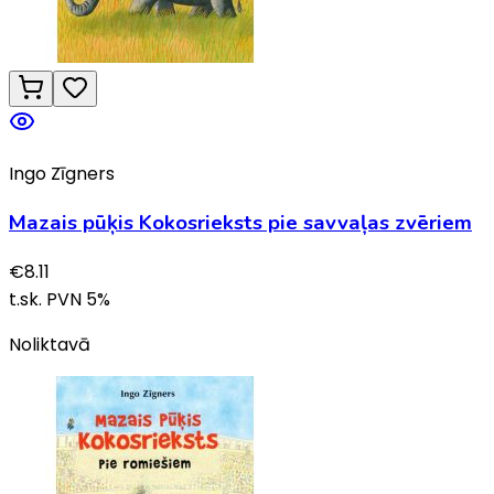
Ingo Zīgners
Mazais pūķis Kokosrieksts pie savvaļas zvēriem
€
8.11
t.sk. PVN
5
%
Noliktavā