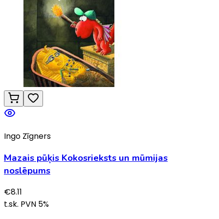
Ingo Zīgners
Mazais pūķis Kokosrieksts un mūmijas
noslēpums
€
8.11
t.sk. PVN
5
%