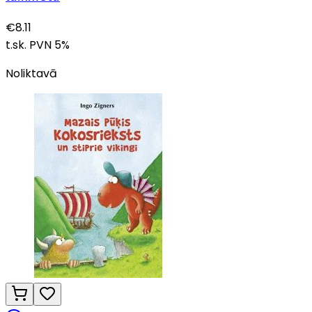
€
8.11
t.sk. PVN
5
%
Noliktavā