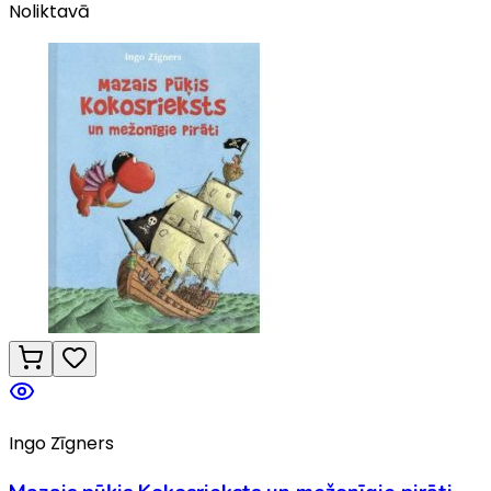
Noliktavā
Ingo Zīgners