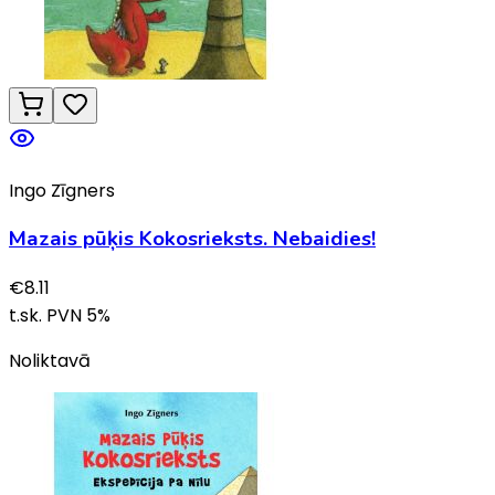
Ingo Zīgners
Mazais pūķis Kokosrieksts. Nebaidies!
€
8.11
t.sk. PVN
5
%
Noliktavā