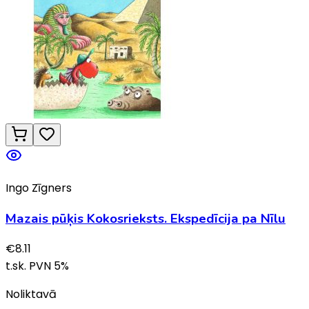
Ingo Zīgners
Mazais pūķis Kokosrieksts. Ekspedīcija pa Nīlu
€
8.11
t.sk. PVN
5
%
Noliktavā