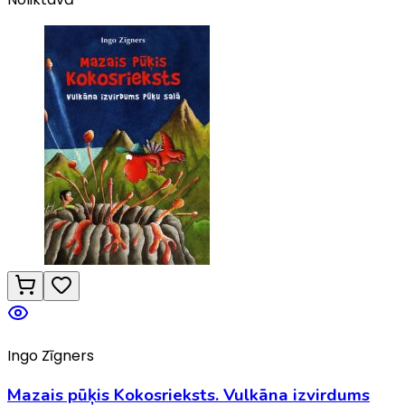
Ingo Zīgners
Mazais pūķis Kokosrieksts. Vulkāna izvirdums