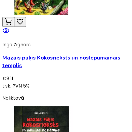
Ingo Zīgners
Mazais pūķis Kokosrieksts un noslēpumainais
templis
€
8.11
t.sk. PVN
5
%
Noliktavā