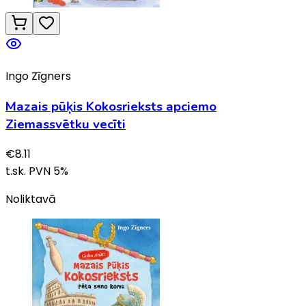
Ingo Zīgners
Mazais pūķis Kokosrieksts apciemo
Ziemassvētku vecīti
€
8.11
t.sk. PVN
5
%
Noliktavā