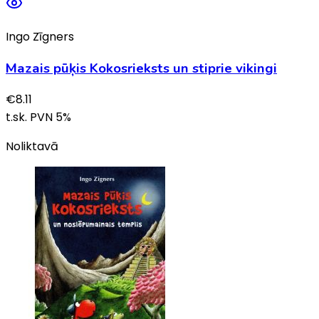
Ingo Zīgners
Mazais pūķis Kokosrieksts un stiprie vikingi
€
8.11
t.sk. PVN
5
%
Noliktavā