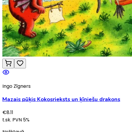
Ingo Zīgners
Mazais pūķis Kokosrieksts un ķīniešu drakons
€
8.11
t.sk. PVN
5
%
Noliktavā