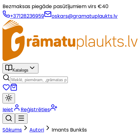
Bezmaksas piegāde pasūtījumiem virs €
40
+37128236959
oskars@gramatuplaukts.lv
Katalogs
Ieiet
Reģistrēties
Sākums
Autori
Imants Bunkšs