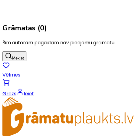
Grāmatas (
0
)
Šim autoram pagaidām nav pieejamu grāmatu.
Meklēt
Vēlmes
Grozs
Ieiet