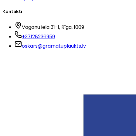
Kontakti
Vagonu iela 31-1
, Rīga
, 1009
+37128236959
oskars@gramatuplaukts.lv