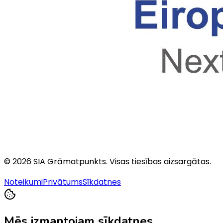
©
2026
SIA Grāmatpunkts
. Visas tiesības aizsargātas.
Noteikumi
Privātums
Sīkdatnes
Mēs izmantojam sīkdatnes