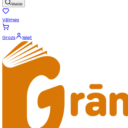
Meklēt
Vēlmes
Grozs
Ieiet