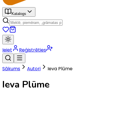
Katalogs
Ieiet
Reģistrēties
Sākums
Autori
Ieva Plūme
Ieva Plūme