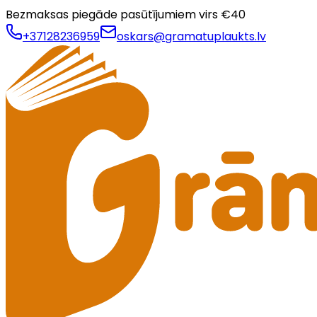
Bezmaksas piegāde pasūtījumiem virs €
40
+37128236959
oskars@gramatuplaukts.lv