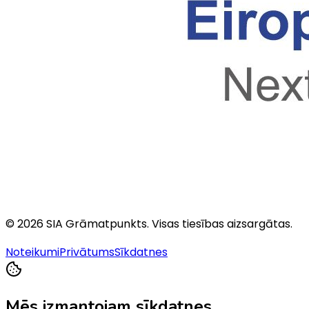
©
2026
SIA Grāmatpunkts
. Visas tiesības aizsargātas.
Noteikumi
Privātums
Sīkdatnes
Mēs izmantojam sīkdatnes