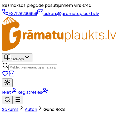
Bezmaksas piegāde pasūtījumiem virs €
40
+37128236959
oskars@gramatuplaukts.lv
Katalogs
Ieiet
Reģistrēties
Sākums
Autori
Guna Roze