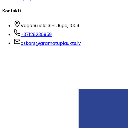
Kontakti
Vagonu iela 31-1
, Rīga
, 1009
+37128236959
oskars@gramatuplaukts.lv