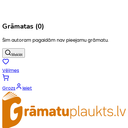
Grāmatas (
0
)
Šim autoram pagaidām nav pieejamu grāmatu.
Meklēt
Vēlmes
Grozs
Ieiet