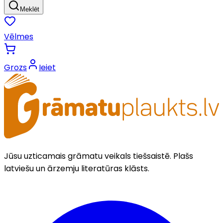
Meklēt
Vēlmes
Grozs
Ieiet
Jūsu uzticamais grāmatu veikals tiešsaistē. Plašs
latviešu un ārzemju literatūras klāsts.