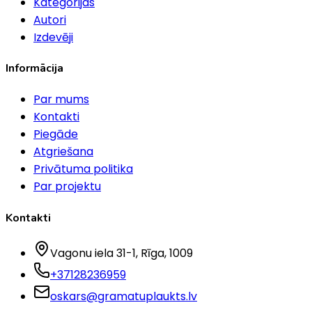
Kategorijas
Autori
Izdevēji
Informācija
Par mums
Kontakti
Piegāde
Atgriešana
Privātuma politika
Par projektu
Kontakti
Vagonu iela 31-1
, Rīga
, 1009
+37128236959
oskars@gramatuplaukts.lv