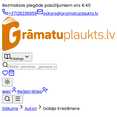
Bezmaksas piegāde pasūtījumiem virs €
40
+37128236959
oskars@gramatuplaukts.lv
Katalogs
Ieiet
Reģistrēties
Sākums
Autori
Gabija Kreslēnere