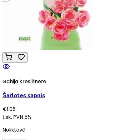
Gabija Kreslēnere
Šarlotes sapnis
€
1.05
t.sk. PVN
5
%
Noliktavā