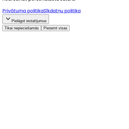
Privātuma politika
Sīkdatņu politika
Pielāgot iestatījumus
Tikai nepieciešamās
Pieņemt visas