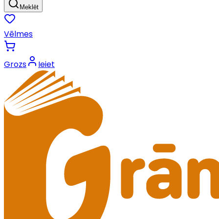
Meklēt
Vēlmes
Grozs
Ieiet