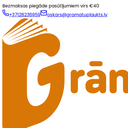
Bezmaksas piegāde pasūtījumiem virs €
40
+37128236959
oskars@gramatuplaukts.lv