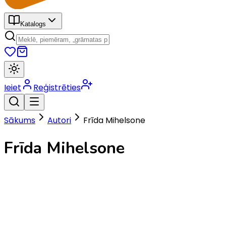
Katalogs
Ieiet
Reģistrēties
Sākums
Autori
Frīda Mihelsone
Frīda Mihelsone