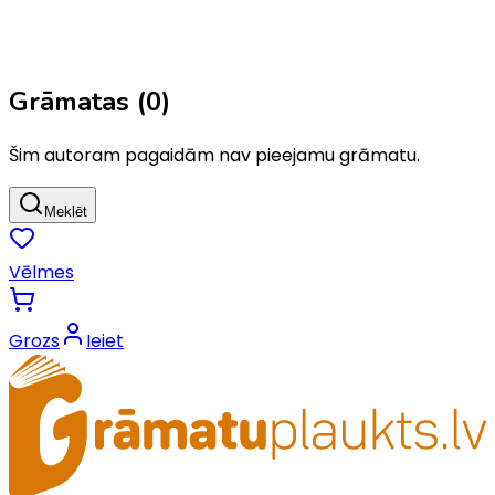
Grāmatas (
0
)
Šim autoram pagaidām nav pieejamu grāmatu.
Meklēt
Vēlmes
Grozs
Ieiet