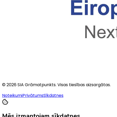
©
2026
SIA Grāmatpunkts
. Visas tiesības aizsargātas.
Noteikumi
Privātums
Sīkdatnes
Mēs izmantojam sīkdatnes