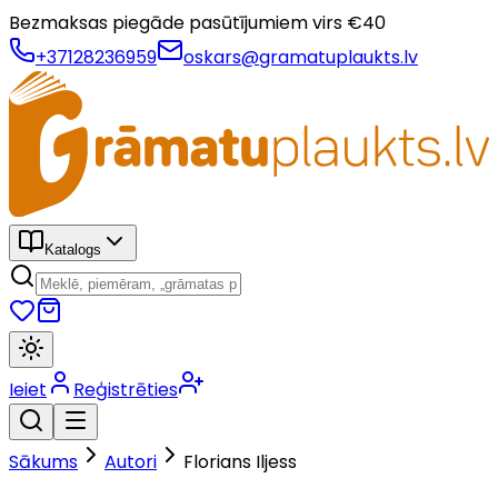
Bezmaksas piegāde pasūtījumiem virs €
40
+37128236959
oskars@gramatuplaukts.lv
Katalogs
Ieiet
Reģistrēties
Sākums
Autori
Florians Iljess