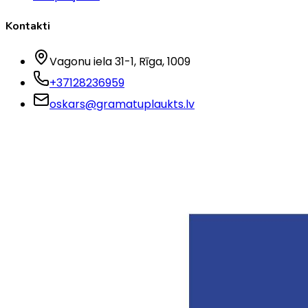
Kontakti
Vagonu iela 31-1
, Rīga
, 1009
+37128236959
oskars@gramatuplaukts.lv