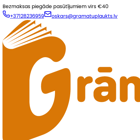
Bezmaksas piegāde pasūtījumiem virs €
40
+37128236959
oskars@gramatuplaukts.lv