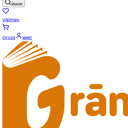
Meklēt
Vēlmes
Grozs
Ieiet