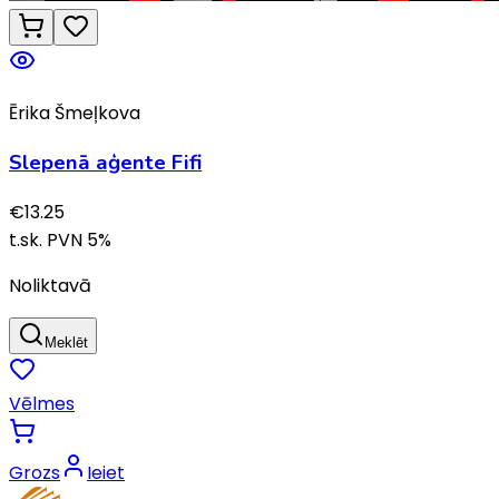
Ērika Šmeļkova
Slepenā aģente Fifi
€
13.25
t.sk. PVN
5
%
Noliktavā
Meklēt
Vēlmes
Grozs
Ieiet