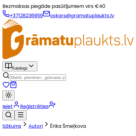
Bezmaksas piegāde pasūtījumiem virs €
40
+37128236959
oskars@gramatuplaukts.lv
Katalogs
Ieiet
Reģistrēties
Sākums
Autori
Ērika Šmeļkova